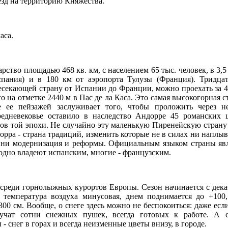
езд на территорию Княжества.
аса.
рство площадью 468 кв. км, с населением 65 тыс. человек, в 3,5 
спания) и в 180 км от аэропорта Тулузы (Франция). Тридца
есекающей страну от Испании до Франции, можно проехать за 4
о на отметке 2440 м в Пас де ла Каса. Это самая высокогорная 
е ее пейзажей заслуживает того, чтобы проложить через н
редневековье оставило в наследство Андорре 45 романских 
в той эпохи. Не случайно эту маленькую Пиренейскую страну
дорра - страна традиций, изменить которые не в силах ни напл
 ни модернизация и реформы. Официальным языком страны явл
одно владеют испанским, многие - французским.
среди горнолыжных курортов Европы. Сезон начинается с дека
 температура воздуха минусовая, днем поднимается до +100
300 см. Вообще, о снеге здесь можно не беспокоиться: даже если,
ручат сотни снежных пушек, всегда готовых к работе. А с
- снег в горах и всегда неизменные цветы внизу, в городе.