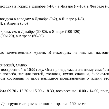
здуха в горах: в Декабре (-4-6), в Январе (-7-10), в Феврале (-8-
здуха в городах: в Декабре (0-2), в Январе (-1-3),
4), в Апреле (3-6)
рова, см: в Декабре (60-80), в Январе (100-120)
(90-120), в Апреле (60-80)
ло замечательных музеев. В некоторых из них мы настоят
едчeский), Ordino
 построенной в 1633 году. Она принадлежала знатному семейству
огреба, зал для гостей, столовая, кухня, спальни, библиотек
ом состоянии и дают наглядное представление о жизни это
тa 09.30 - 13.30 и 15.00 - 18.30, воскрeсeньe 10.00 - 14.00, по
. Для групп и лиц пенсионного возраста - 150 песет.