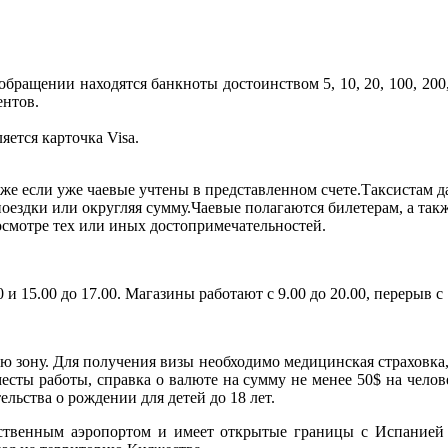
обращении находятся банкноты достоинством 5, 10, 20, 100, 200
центов.
ется карточка Visa.
же если уже чаевые учтены в представленном счете.Таксистам д
поездки или округляя сумму.Чаевые полагаются билетерам, а так
смотре тех или иных достопримечательностей.
 и 15.00 до 17.00. Магазины работают с 9.00 до 20.00, перерыв с 
 зону. Для получения визы необходимо медицинская страховка,
месты работы, справка о валюте на сумму не менее 50$ на чело
льства о рождении для детей до 18 лет.
бственным аэропортом и имеет открытые границы с Испанией