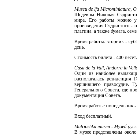
Museu de lfa Microminiatura, O
Шедевры Николая Сядристог
мира. Его работы можно у
произведения Сядристого - т
платина, а также бумага, сем
Время работы: вторник - суббо
день.
Стоимость билета - 400 песет.
Casa de la Vall, Andorra la Vell
Один из наиболее выдающи
располагалась резиденция 
вершившего правосудие. Т
Генерального Совета, где пр
документация Совета.
Время работы: понeдeльник - с
Вход бeсплaтный.
Matrioshka museu - Музeй рус
В музее представлены около