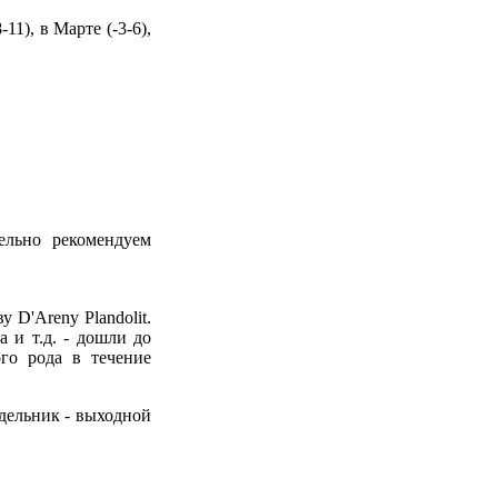
11), в Марте (-3-6),
ельно рекомендуем
 D'Areny Plandolit.
а и т.д. - дошли до
го рода в течение
недельник - выходной