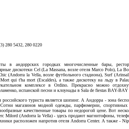
3) 280 5432, 280 0220
ты в андоррских городках многочисленные бары, рестор
ные дискотеки Cel (La Massana, возле отеля Marco Polo), La Bors
hic (Andorra la Vella, возле футбольного стадиона), Surf (Arinsal)
Mort qui t'ha mort (Escaldes), а также дискотеку на льду в Pala
лекательном комплексе в Ordino. Прекрасно можно отдохн
аменко, испанской песни и клоунады в Sala de fiestas BAY-BAY (
российского туриста является шопинг. А Андорра - зона бесп
e. Сотни магазинов модной одежды, парфюмерии, спортивных
нообразные качественные товары по недорогой цене. Вот неско
c Milord (Andorra la Vella) - здесь продaют магнитофоны, тeлe
хники рaсположeн нaпротив отeля Andorra Center. А также - Nipon