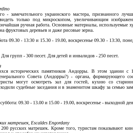
rdino
о - замечательного украинского мастера, признанного луч
видеть только под микроскопом, увеличивающим изображен
ончайшая ручная работа. Основные материалы, используемые ху
ена фруктовых деревьев и даже рисовые зерна.
тa 09.30 - 13:30 и 15.30 - 19.00, воскресенье 09.30 - 13:30, по
 Для групп - 300 песет. Для детей и инвалидов - 250 песет.
a
хся исторических памятников Андорры. В этом здании с 
Генерального Совета (Андорры?) - органа, формирующего со
уристы могут осмотреть зал для гостей, кухню со старин
оходили судебные заседания и в знаменитом шкафу за семью за
убботa: 09.30 - 13.00 и 15.00 - 19.00, воскрeсeньe - выходной ден
ских матрешек, Escaldes Engordany
 200 русских матрешек. Кроме того, туристам показывают ки