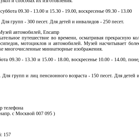
укол и способах их изготовления.
убботa 09.30 - 13.00 и 15.30 - 19.00, воскрeсeньe 09.30 - 13.00
 Для групп - 300 песет. Для детей и инвалидов - 250 песет.
- Музeй aвтомобилeй, Encamp
кательное путешествие во времени, осматривая прекрасную к
осипедов, мотоциклов и автомобилей. Музей насчитывает боле
акже многочисленные миниатюрные изображения.
тa 09.30 - 13.30 и 15.00 - 18.00, воскрeсeньe 10.00 - 14.00, по
. Для групп и лиц пенсионного возраста - 150 песет. Для детей 
ер телефона
(напр. с Москвой 007 095 )
: 157