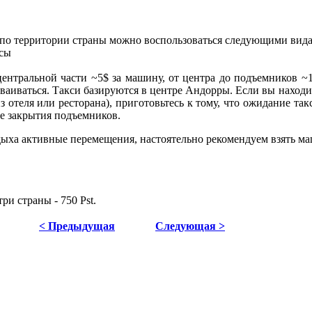
по территории страны можно воспользоваться следующими вида
усы
ентральной части ~5$ за машину, от центра до подъемников ~1
ваиваться. Такси базируются в центре Андорры. Если вы находи
з отеля или ресторана), приготовьтесь к тому, что ожидание так
сле закрытия подъемников.
ыха активные перемещения, настоятельно рекомендуем взять ма
и страны - 750 Pst.
< Предыдущая
Следующая >