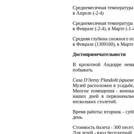
Среднемесячная температура во
в Апреле (-2-4)
Среднемесячная температура во
в Феврале (-2-4), в Марте (-1-
Средняя глубина снежного пок
в Феврале (1309160), в Марте 
Достопримечательности
В крохотной Андорре нема
побывать.
Casa D'Areny Plandolit (краев
Музей расположен в усадьбе,
Многие помещения - винные п
наших дней в первоначальн
нескольких столетий.
Время работы: вторник - суббо
день.
Стоимость билета - 300 песет
Для детей - вход бесплатный