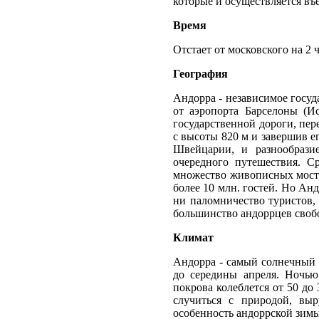
которые и осуществляется въ
Время
Отстает от московского на 2 ч
География
Андорра - независимое госуда
от аэропорта Барселоны (И
государственной дороги, пер
с высоты 820 м и завершив ег
Швейцарии, и разнообрази
очередного путешествия. С
множество живописных мосто
более 10 млн. гостей. Но Ан
ни паломничество туристов,
большинство андоррцев своб
Климат
Андорра - самый солнечный 
до середины апреля. Ночью
покрова колеблется от 50 до 
случиться с природой, вы
особенность андоррской зимы 