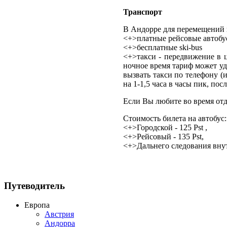
Транспорт
В Андорре для перемещений 
<+>платные рейсовые автоб
<+>бесплатные ski-bus
<+>такси - передвижение в ц
ночное время тариф может уд
вызвать такси по телефону (и
на 1-1,5 часа в часы пик, по
Если Вы любите во время отд
Стоимость билета на автобус:
<+>Городской - 125 Pst ,
<+>Рейсовый - 135 Pst,
<+>Дальнего следования внутр
Путеводитель
Европа
Австрия
Андорра