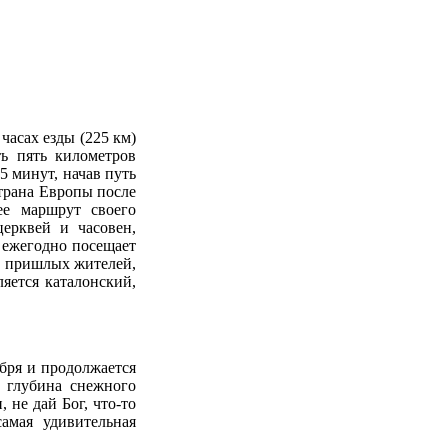
часах езды (225 км)
ть пять километров
5 минут, начав путь
страна Европы после
ее маршрут своего
церквей и часовен,
 ежегодно посещает
ыв пришлых жителей,
яется каталонский,
бря и продолжается
, глубина снежного
 не дай Бог, что-то
амая удивительная