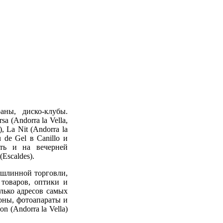
аны, диско-клубы.
a (Andorra la Vella,
, La Nit (Andorra la
u de Gel в Canillo и
уть и на вечерней
Escaldes).
ошлинной торговли,
 товаров, оптики и
лько адресов самых
фоны, фотоaпaрaты и
 (Andorra la Vella)