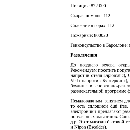
Полиция: 872 000
Скорая помощь: 112
Спасение в горах: 112
Пожарные: 800020
Генконсульство в Барселоне: (
Развлечения
До позднего вечера откры
Рекомендуем посетить популяр
напротив отеля Diplomatic), C
Vella напротив Бургеркинг), 
боулинг в спортивно-разв
развлекательной программе фл
Немаловажным занятием для 
то есть сплошной duti fre
электроники предлагают раз
популярных магазинов: Comer
д.р. Этот мaгaзин бытовой тe
и Nipon (Escaldes).