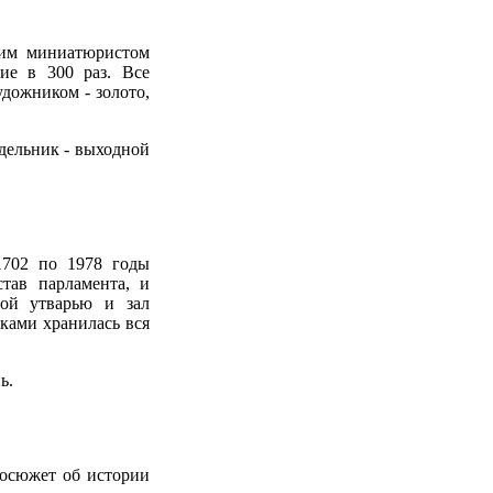
шим миниатюристом
ие в 300 раз. Все
дожником - золото,
недельник - выходной
1702 по 1978 годы
став парламента, и
ной утварью и зал
мками хранилась вся
ь.
носюжет об истории