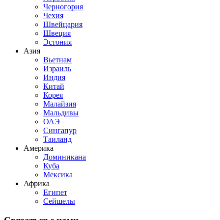
Черногория
Чехия
Швейцария
Швеция
Эстония
Азия
Вьетнам
Израиль
Индия
Китай
Корея
Малайзия
Мальдивы
ОАЭ
Сингапур
Таиланд
Америка
Доминикана
Куба
Мексика
Африка
Египет
Сейшелы