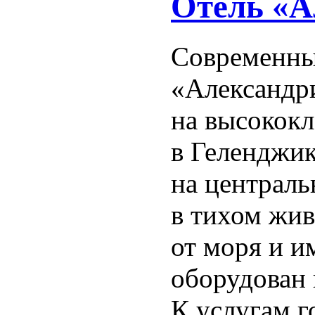
Отель «А
Современны
«Александр
на высокок
в Геленджик
на централь
в тихом жив
от моря и и
оборудован
К услугам г