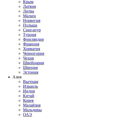
Крым
Латвия
Литва
Мальта
Норвегия
Польша
Сингапур
Турция
Финляндия
Франция
Хорватия
Черногория
Чехия
Швейцария
Швеция
Эстония
Азия
Вьетнам
Израиль
Индия
Китай
Корея
Малайзия
Мальдивы
ОАЭ